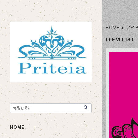
HOME
アイ
ITEM LIST
HOME