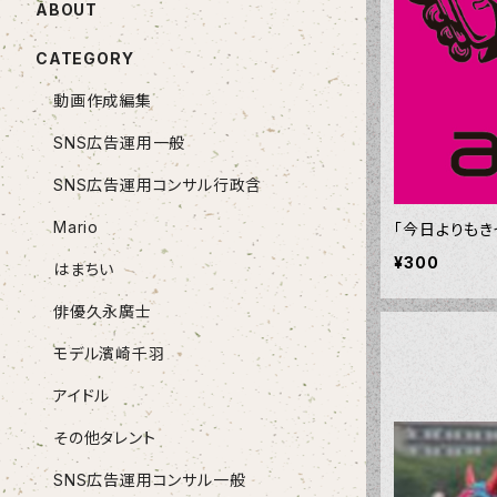
ABOUT
CATEGORY
動画作成編集
SNS広告運用一般
SNS広告運用コンサル行政含
Mario
「今日よりもき
¥300
はまちい
俳優久永廣士
モデル濱崎千羽
アイドル
その他タレント
SNS広告運用コンサル一般