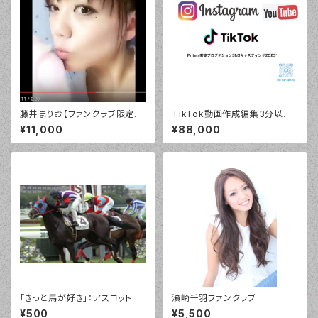
藤井まりお【ファンクラブ限定】
TikTok動画作成編集3分以
デジタル「お休みなさい」バージ
内
¥11,000
¥88,000
ョン！¥10800
「きっと馬が好き」：アスコット
濱崎千羽ファンクラブ
¥500
¥5,500