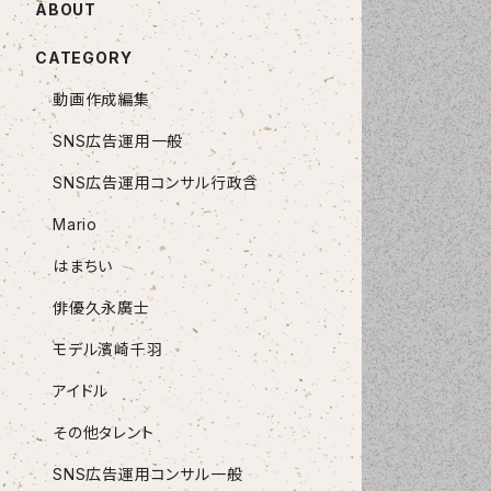
ABOUT
CATEGORY
動画作成編集
SNS広告運用一般
SNS広告運用コンサル行政含
Mario
はまちい
俳優久永廣士
モデル濱崎千羽
アイドル
その他タレント
SNS広告運用コンサル一般