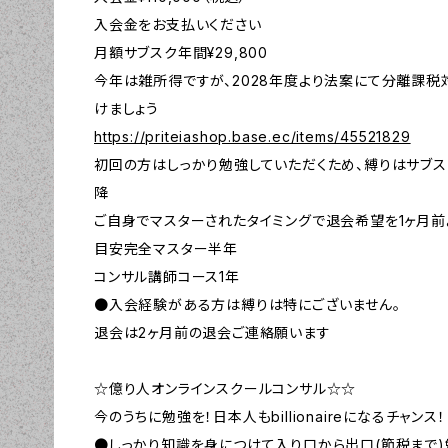
入会金をお支払いください
月額サブスク年間¥29,800
今年は雑所得ですが、2028年度より法案にて分離課税
けましょう
https://priteiashop.base.ec/items/45521829
初回の方はしっかり勉強していただくため、縛りはサブス
降
ご自身でマスターされたタイミングで退会希望を1ヶ月前
目安完全マスター半年
コンサル講師コース1年
●入会経験がある方は縛りは特にございません。
退会は2ヶ月前の退会ご連絡願います
☆億り人オンラインスクールコンサル☆☆
今のうちに勉強を！日本人もbillionaireになるチャンス！
●しっかり知識を身につけて入り口から出口(節税まで)