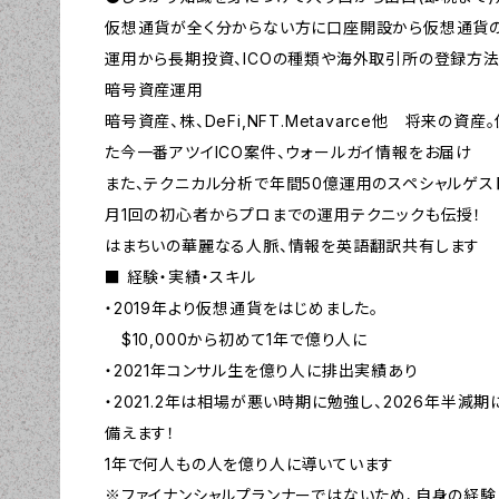
仮想通貨が全く分からない方に口座開設から仮想通貨の
運用から長期投資、ICOの種類や海外取引所の登録方
暗号資産運用
暗号資産、株、DeFi,NFT.Metavarce他 将来の
た今一番アツイICO案件、ウォールガイ情報をお届け
また、テクニカル分析で年間50億運用のスペシャルゲスト
月1回の初心者からプロまでの運用テクニックも伝授！
はまちいの華麗なる人脈、情報を英語翻訳共有します
■ 経験・実績・スキル
・2019年より仮想通貨をはじめました。
$10,000から初めて1年で億り人に
・2021年コンサル生を億り人に排出実績あり
・2021.2年は相場が悪い時期に勉強し、2026年半減
備えます！
1年で何人もの人を億り人に導いています
※ファイナンシャルプランナーではないため、自身の経験