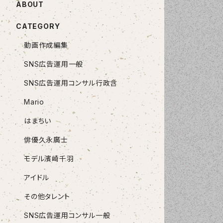
ABOUT
CATEGORY
動画作成編集
SNS広告運用一般
SNS広告運用コンサル行政含
Mario
はまちい
俳優久永廣士
モデル濱崎千羽
アイドル
その他タレント
SNS広告運用コンサル一般