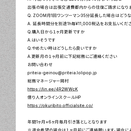
出張の場合は出張交通費都内からの往復ご請求になります(
Q. ZOOM月1回ワンツーマン35分延長した場合はどう
A. 延長時間分を別途1h毎¥11,000税込をお支払いくだ
Q.購入日から１ヶ月更新ですか
A.はいそうです
Q.やめたい時はどうしたら良いですか
A.更新月の１ヶ月前に下記総務にご連絡ください
お問い合わせ
priteia-geinou@priteia.lolipop.jp
総務マネージャー岡村
https://lin.ee/4R2WWcK
億り人オンラインスクールHP
https://okuribito.officialsite.co/
年間1ヶ月×6ヶ月毎月引き落としとなります
※退会希望の場合は１ヶ月前にご連絡願います。場合に