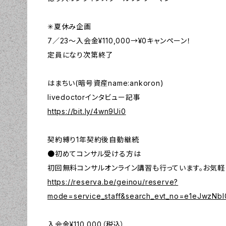
✳︎夏休み企画
7／23〜入会金¥110,000→¥0キャンペーン！
定員になり次第終了
はまちい(暗号資産name:ankoron)
livedoctorインタビュー記事
https://bit.ly/4wn9Ui0
契約縛り1年契約後自動継続
●初めてコンサル受ける方は
初回無料コンサルオンライン講習も行っています。お気軽
https://reserva.be/geinou/reserve?
mode=service_staff&search_evt_no=e1eJwzNb
入会金¥110,000（税込）