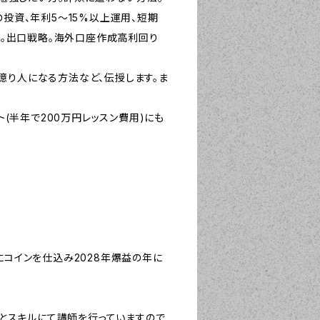
投資、年利5〜15%以上運用、短期
法。出口戦略。海外口座作成高利回り
資産。億り人になる方法など、伝授します。ま
(半年で200万円レッスン費用)にも
期にコインを仕込み2028年爆益の年に
とスキルにて講師を行っていますので