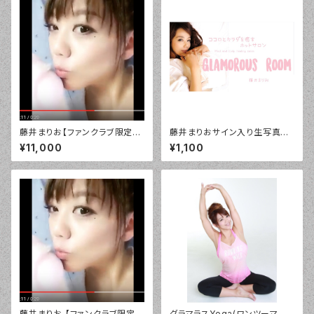
藤井まりお【ファンクラブ限定】
藤井まりおサイン入り生写真SE
デジタル「お帰りなさい」バージ
T3枚入り税込
¥11,000
¥1,100
ョン！¥10800
藤井まりお 【ファンクラブ限定】
グラマラスYoga(ワンツーマン）