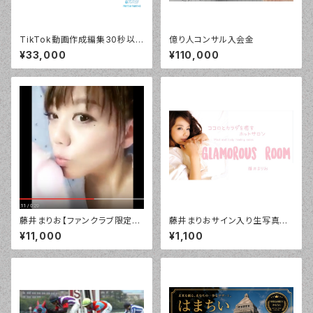
TikTok動画作成編集30秒以
億り人コンサル入会金
内
¥33,000
¥110,000
藤井まりお【ファンクラブ限定】
藤井まりおサイン入り生写真SE
デジタル「お休みなさい」バージ
T3枚入り税込
¥11,000
¥1,100
ョン！¥10800