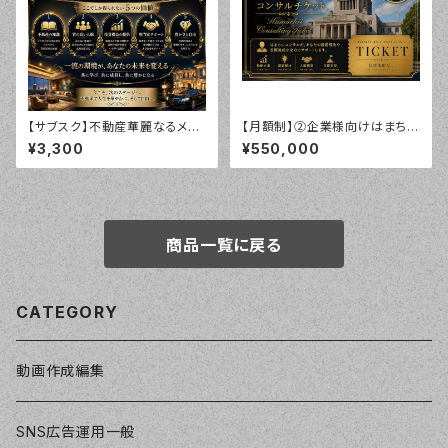
【サブスク】不動産華麗なるメン
【月額制】②企業様向けはまちい
バーシップコミニティー
顧問チケット
¥3,300
¥550,000
商品一覧に戻る
CATEGORY
動画作成編集
SNS広告運用一般