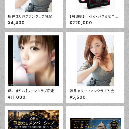
藤井まりおファンクラブ継続
【月額制】TikTokバズらせコン
サルチケット
¥4,400
¥220,000
藤井まりお【ファンクラブ限定】
藤井まりおファンクラブ入会
デジタル「お帰りなさい」バージ
¥11,000
¥5,500
ョン！¥10800