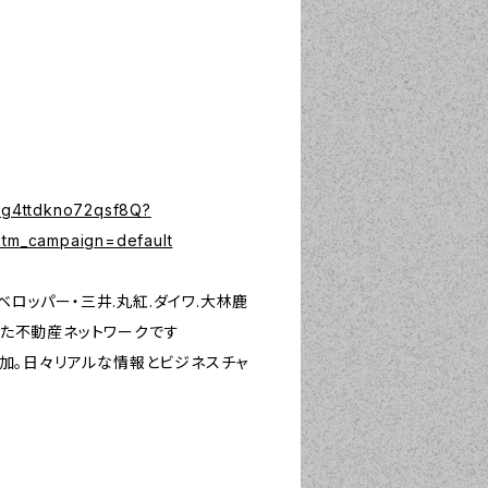
IHg4ttdkno72qsf8Q?
utm_campaign=default
デベロッパー・三井.丸紅.ダイワ.大林鹿
れた不動産ネットワークです
参加。日々リアルな情報とビジネスチャ