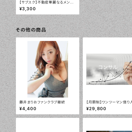
【サブスク】不動産華麗なるメンバ
ーシップコミニティー
¥3,300
その他の商品
藤井まりおファンクラブ継続
【月額制】ワンツーマン億り
ラインスクール
¥4,400
¥29,800