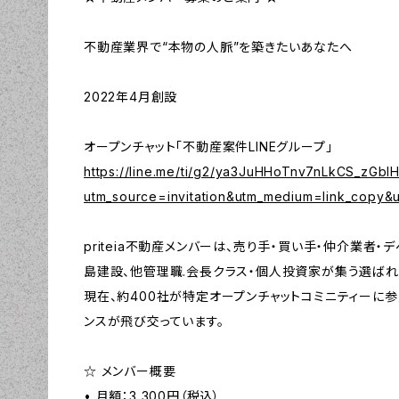
不動産業界で“本物の人脈”を築きたいあなたへ
2022年4月創設
オープンチャット「不動産案件LINEグループ」
https://line.me/ti/g2/ya3JuHHoTnv7nLkCS_zGb
utm_source=invitation&utm_medium=link_copy&
priteia不動産メンバーは、売り手・買い手・仲介業者・
島建設、他管理職.会長クラス・個人投資家が集う選ば
現在、約400社が特定オープンチャットコミニティーに
ンスが飛び交っています。
☆ メンバー概要
• 月額：3,300円（税込）