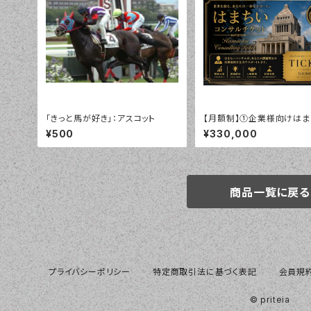
「きっと馬が好き」：アスコット
【月額制】①企業様向けはま
ンサルチケット
¥500
¥330,000
商品一覧に戻る
プライバシーポリシー
特定商取引法に基づく表記
会員規
© priteia