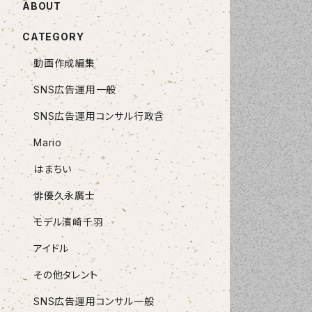
ABOUT
CATEGORY
動画作成編集
SNS広告運用一般
SNS広告運用コンサル行政含
Mario
はまちい
俳優久永廣士
モデル濱崎千羽
アイドル
その他タレント
SNS広告運用コンサル一般