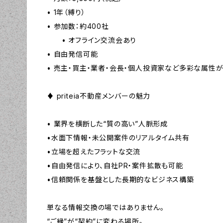
• 1年（縛り）
• 参加数：約400社
• オフライン交流会あり
• 自由発信可能
• 売主・買主・業者・会長・個人投資家など多彩な属性
♦︎ priteia不動産メンバーの魅力
• 業界を横断した“質の高い”人脈形成
•水面下情報・未公開案件のリアルタイム共有
•立場を超えたフラットな交流
•自由発信により、自社PR・案件拡散も可能
•信頼関係を基盤とした長期的なビジネス構築
単なる情報交換の場ではありません。
“ご縁”が“契約”に変わる場所。