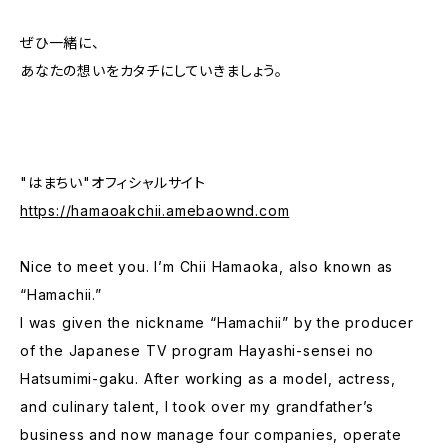
ぜひ一緒に、
あなたの想いをカタチにしていきましょう。
"はまちい"オフィシャルサイト
https://hamaoakchii.amebaownd.com
Nice to meet you. I’m Chii Hamaoka, also known as
“Hamachii.”
I was given the nickname “Hamachii” by the producer
of the Japanese TV program Hayashi-sensei no
Hatsumimi-gaku. After working as a model, actress,
and culinary talent, I took over my grandfather’s
business and now manage four companies, operate