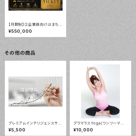
【月額制】②企業様向けはまちい
顧問チケット
¥550,000
その他の商品
プレミアムインテリジェンスサロ
グラマラスYoga(ワンツーマン）
ン
ZOOMチケット
¥5,500
¥10,000