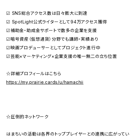
☑︎ SNS総合アクセス数は日々膨大に到達
☑︎ SpotLight公式ライターとして94万アクセス獲得
☑︎補助金・助成金サポートで数多の企業を支援
☑︎暗号資産（仮想通貨）分野でも講師・実績あり
☑︎映画プロデューサーとしてプロジェクト進行中
☑︎芸能×マーケティング×企業支援の唯一無二の立ち位置
☆詳細プロフィールはこちら
https://my.prairie.cards/u/hamachii
☆圧倒的ネットワーク
はまちいの活動は各界のトッププレイヤーとの連携に広がってい