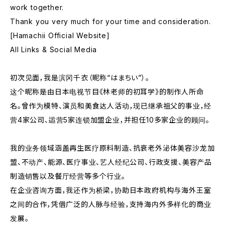
work together.
Thank you very much for your time and consideration.
[Hamachii Official Website]
All Links & Social Media
初次见面，我是滨冈千衣（昵称“はまちい”）。
这个昵称是由日本电视节目《林老师的初耳学》的制作人所命
名。曾作为模特、演员和美食达人活动，现已继承祖父的事业，经
营4家公司、运营5家连锁加盟企业，并担任10多家企业的顾问。
我的业务领域涵盖再生医疗原料制造、抗衰老外泌体美容沙龙加
盟、不动产、能源、医疗事业、艺人经纪公司、行政支援、美容产品
制造销售以及餐厅经营等多个行业。
在企业咨询方面，我还作为桥梁，协助日本政府机构与海外王室
之间的合作，凭借广泛的人脉与经验，支持海内外多样化的商业
发展。