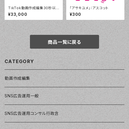
TikTok動画作成編集30秒以
「アサキユメ」：アスコット
内
¥33,000
¥300
商品一覧に戻る
CATEGORY
動画作成編集
SNS広告運用一般
SNS広告運用コンサル行政含